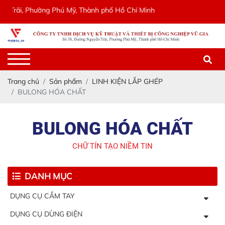
rãi, Phường Phú Mỹ, Thành phố Hồ Chí Minh
Trang chủ
Sản phẩm
LINH KIỆN LẮP GHÉP
BULONG HÓA CHẤT
BULONG HÓA CHẤT
CHỮ TÍN TẠO NIỀM TIN
DANH MỤC
DỤNG CỤ CẦM TAY
DỤNG CỤ DÙNG ĐIỆN