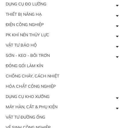
DỤNG CỤ ĐO LƯỜNG
THIẾT BỊ NÂNG HẠ
ĐIỆN CÔNG NGHIỆP
PK KHÍ NÉN THỦY LỰC
VẬT TƯ BẢO HỘ
SƠN - KEO - BÔI TRƠN
ĐÓNG GÓI LÀM KÍN
CHỐNG CHÁY, CÁCH NHIỆT
HÓA CHẤT CÔNG NGHIỆP
DỤNG CỤ KHO XƯỞNG
MÁY HÀN, CẮT & PHỤ KIỆN
VẬT TƯ ĐƯỜNG ỐNG
VỆ SINH CÔNG NGHIỆP