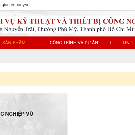
ugiacompany.vn
SẢN PHẨM
CÔNG TRÌNH VÀ DỰ ÁN
TIN T
NG NGHIỆP VŨ