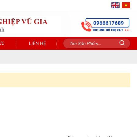
0966617689
ỨC
LIÊN HỆ