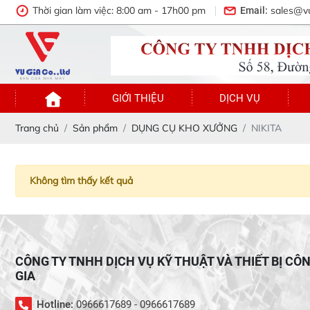
Thời gian làm việc: 8:00 am - 17h00 pm
sales@v
Email:
GIỚI THIỆU
DỊCH VỤ
Trang chủ
Sản phẩm
DỤNG CỤ KHO XƯỞNG
NIKITA
Không tìm thấy kết quả
CÔNG TY TNHH DỊCH VỤ KỸ THUẬT VÀ THIẾT BỊ CÔ
GIA
Hotline:
0966617689 - 0966617689