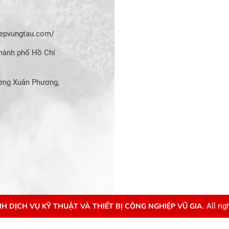
hiepvungtau.com/
hành phố Hồ Chí
ờng Xuân Phương,
H DỊCH VỤ KỸ THUẬT VÀ THIẾT BỊ CÔNG NGHIỆP VŨ GIA
. All ri