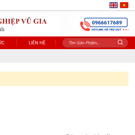
0966617689
ỨC
LIÊN HỆ