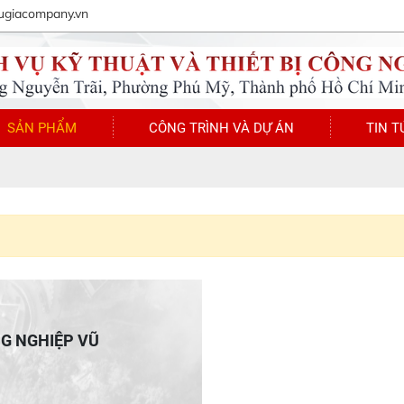
ugiacompany.vn
SẢN PHẨM
CÔNG TRÌNH VÀ DỰ ÁN
TIN T
NG NGHIỆP VŨ