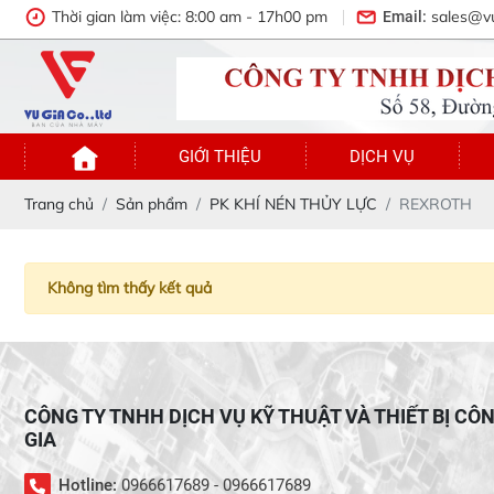
Thời gian làm việc: 8:00 am - 17h00 pm
sales@v
Email:
GIỚI THIỆU
DỊCH VỤ
Trang chủ
Sản phẩm
PK KHÍ NÉN THỦY LỰC
REXROTH
Không tìm thấy kết quả
CÔNG TY TNHH DỊCH VỤ KỸ THUẬT VÀ THIẾT BỊ CÔ
GIA
Hotline:
0966617689 - 0966617689