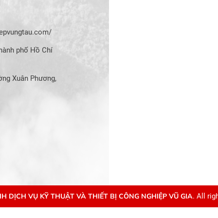
hiepvungtau.com/
hành phố Hồ Chí
ờng Xuân Phương,
H DỊCH VỤ KỸ THUẬT VÀ THIẾT BỊ CÔNG NGHIỆP VŨ GIA
. All ri