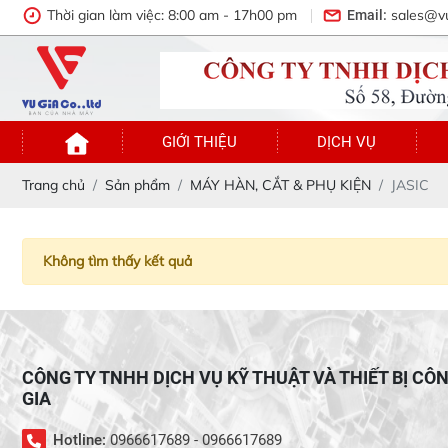
Thời gian làm việc: 8:00 am - 17h00 pm
sales@v
Email:
GIỚI THIỆU
DỊCH VỤ
Trang chủ
Sản phẩm
MÁY HÀN, CẮT & PHỤ KIỆN
JASIC
Không tìm thấy kết quả
CÔNG TY TNHH DỊCH VỤ KỸ THUẬT VÀ THIẾT BỊ CÔ
GIA
Hotline:
0966617689 - 0966617689