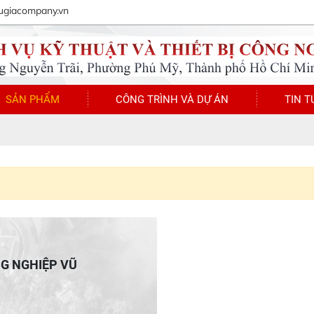
ugiacompany.vn
SẢN PHẨM
CÔNG TRÌNH VÀ DỰ ÁN
TIN T
NG NGHIỆP VŨ