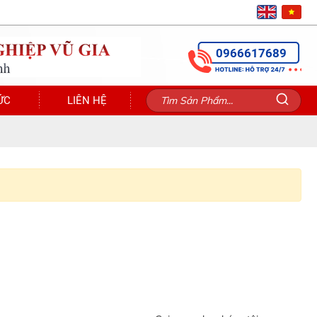
0966617689
ỨC
LIÊN HỆ