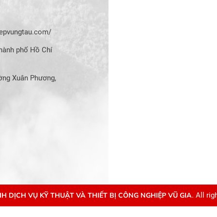
hiepvungtau.com/
hành phố Hồ Chí
ờng Xuân Phương,
H DỊCH VỤ KỸ THUẬT VÀ THIẾT BỊ CÔNG NGHIỆP VŨ GIA
. All ri