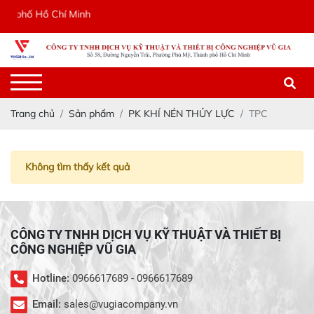
nh phố Hồ Chí Minh
Trang chủ
Sản phẩm
PK KHÍ NÉN THỦY LỰC
TPC
Không tìm thấy kết quả
CÔNG TY TNHH DỊCH VỤ KỸ THUẬT VÀ THIẾT BỊ
CÔNG NGHIỆP VŨ GIA
Hotline:
0966617689 - 0966617689
Email:
sales@vugiacompany.vn