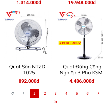
1.314.000đ
19.948.000đ
Quạt Sàn NTZD –
Quạt Đứng Công
1025
Nghiệp 3 Pha KSM-
2460-3F
892.000đ
4.486.000đ
1
2
3
4
5
6