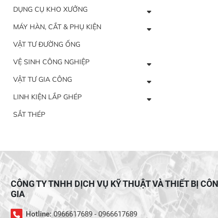
DỤNG CỤ KHO XƯỞNG
MÁY HÀN, CẮT & PHỤ KIỆN
VẬT TƯ ĐƯỜNG ỐNG
VỆ SINH CÔNG NGHIỆP
VẬT TƯ GIA CÔNG
LINH KIỆN LẮP GHÉP
SẮT THÉP
CÔNG TY TNHH DỊCH VỤ KỸ THUẬT VÀ THIẾT BỊ CÔ
GIA
Hotline:
0966617689 - 0966617689