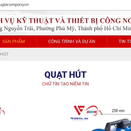
ugiacompany.vn
SẢN PHẨM
CÔNG TRÌNH VÀ DỰ ÁN
TIN T
 HÚT
QUẠT HÚT
CHỮ TÍN TẠO NIỀM TIN