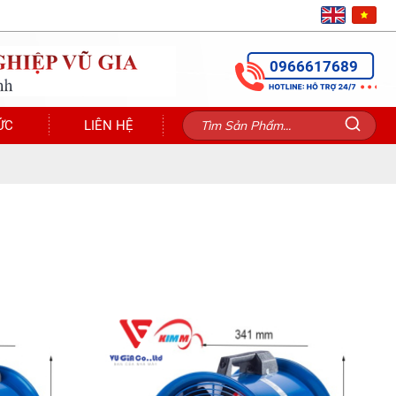
0966617689
ỨC
LIÊN HỆ