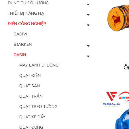
DỤNG CỤ ĐO LƯỜNG
THIẾT BỊ NÂNG HẠ
ĐIỆN CÔNG NGHIỆP
CADIVI
STARKEN
DASIN
MÁY LẠNH DI ĐỘNG
Ốn
QUẠT ĐIỆN
QUẠT SÀN
QUẠT TRẦN
QUẠT TREO TƯỜNG
QUẠT XE ĐẨY
QUẠT ĐỨNG