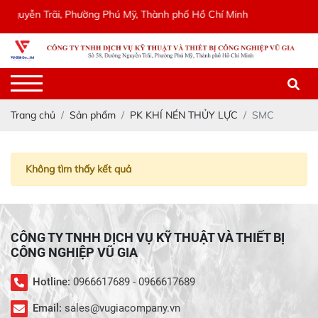
 Nguyễn Trãi, Phường Phú Mỹ, Thành phố Hồ Chí Minh
Trang chủ
Sản phẩm
PK KHÍ NÉN THỦY LỰC
SMC
Không tìm thấy kết quả
CÔNG TY TNHH DỊCH VỤ KỸ THUẬT VÀ THIẾT BỊ
CÔNG NGHIỆP VŨ GIA
Hotline:
0966617689 - 0966617689
Email:
sales@vugiacompany.vn