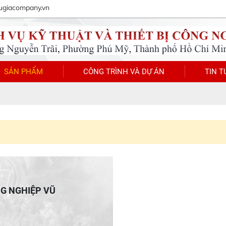
ugiacompany.vn
SẢN PHẨM
CÔNG TRÌNH VÀ DỰ ÁN
TIN T
NG NGHIỆP VŨ