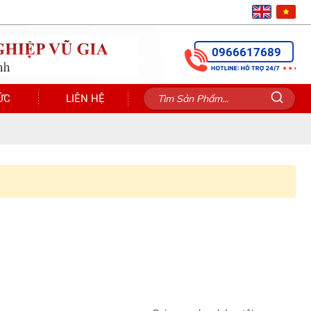
0966617689
ỨC
LIÊN HỆ