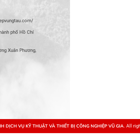
hiepvungtau.com/
hành phố Hồ Chí
ờng Xuân Phương,
H DỊCH VỤ KỸ THUẬT VÀ THIẾT BỊ CÔNG NGHIỆP VŨ GIA
. All ri