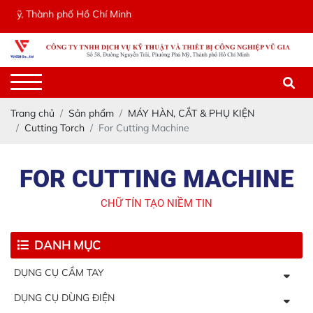
Mỹ, Thành phố Hồ Chí Minh
Trang chủ
Sản phẩm
MÁY HÀN, CẮT & PHỤ KIỆN
Cutting Torch
For Cutting Machine
FOR CUTTING MACHINE
CHỮ TÍN TẠO NIỀM TIN
DANH MỤC
DỤNG CỤ CẦM TAY
DỤNG CỤ DÙNG ĐIỆN