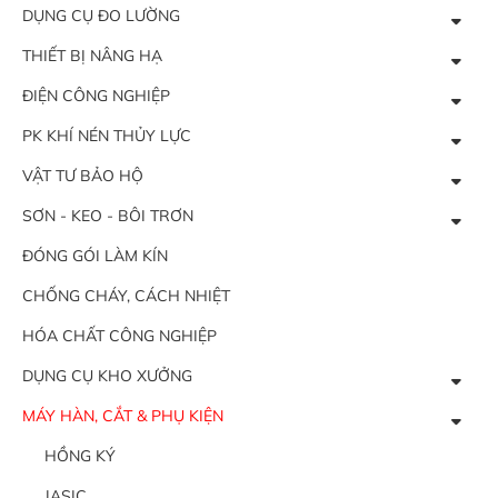
DỤNG CỤ ĐO LƯỜNG
THIẾT BỊ NÂNG HẠ
ĐIỆN CÔNG NGHIỆP
PK KHÍ NÉN THỦY LỰC
VẬT TƯ BẢO HỘ
SƠN - KEO - BÔI TRƠN
ĐÓNG GÓI LÀM KÍN
CHỐNG CHÁY, CÁCH NHIỆT
HÓA CHẤT CÔNG NGHIỆP
DỤNG CỤ KHO XƯỞNG
MÁY HÀN, CẮT & PHỤ KIỆN
HỒNG KÝ
JASIC