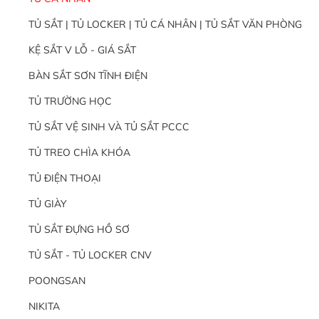
TỦ SẮT | TỦ LOCKER | TỦ CÁ NHÂN | TỦ SẮT VĂN PHÒNG
KỆ SẮT V LỖ - GIÁ SẮT
BÀN SẮT SƠN TĨNH ĐIỆN
TỦ TRƯỜNG HỌC
TỦ SẮT VỆ SINH VÀ TỦ SẮT PCCC
TỦ TREO CHÌA KHÓA
TỦ ĐIỆN THOẠI
TỦ GIÀY
TỦ SẮT ĐỰNG HỒ SƠ
TỦ SẮT - TỦ LOCKER CNV
POONGSAN
NIKITA