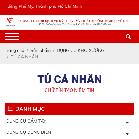
ờng Phú Mỹ, Thành phố Hồ Chí Minh
Trang chủ
Sản phẩm
DỤNG CỤ KHO XƯỞNG
TỦ CÁ NHÂN
TỦ CÁ NHÂN
CHỮ TÍN TẠO NIỀM TIN
DANH MỤC
DỤNG CỤ CẦM TAY
DỤNG CỤ DÙNG ĐIỆN