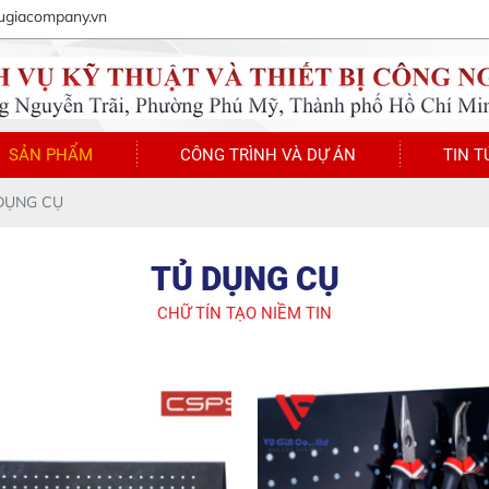
ugiacompany.vn
SẢN PHẨM
CÔNG TRÌNH VÀ DỰ ÁN
TIN T
DỤNG CỤ
TỦ DỤNG CỤ
CHỮ TÍN TẠO NIỀM TIN