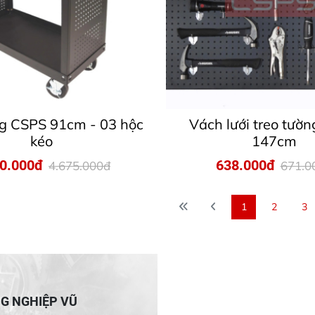
ng CSPS 91cm - 03 hộc
Vách lưới treo tườ
kéo
147cm
40.000đ
638.000đ
4.675.000đ
671.0
1
2
3
NG NGHIỆP VŨ