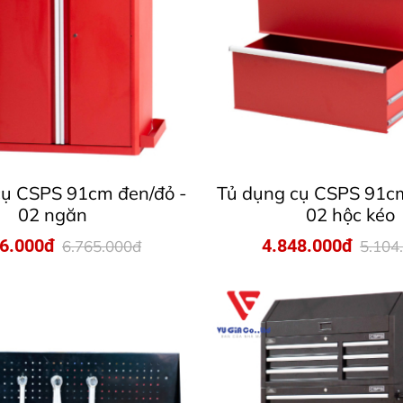
cụ CSPS 91cm đen/đỏ -
Tủ dụng cụ CSPS 91cm
02 ngăn
02 hộc kéo
26.000đ
4.848.000đ
6.765.000đ
5.104