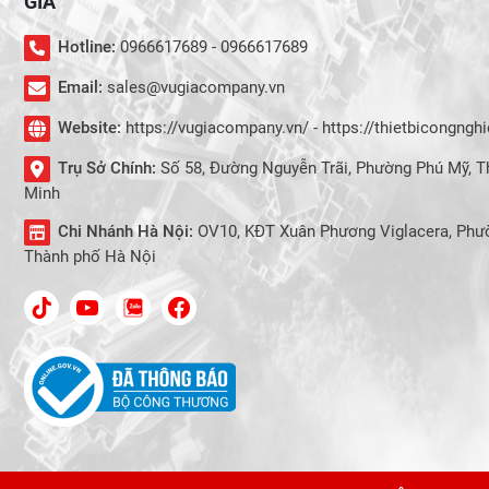
GIA
Hotline:
0966617689 - 0966617689
Email:
sales@vugiacompany.vn
Website:
https://vugiacompany.vn/ - https://thietbicongng
Trụ Sở Chính:
Số 58, Đường Nguyễn Trãi, Phường Phú Mỹ, T
Minh
Chi Nhánh Hà Nội:
OV10, KĐT Xuân Phương Viglacera, Phư
Thành phố Hà Nội