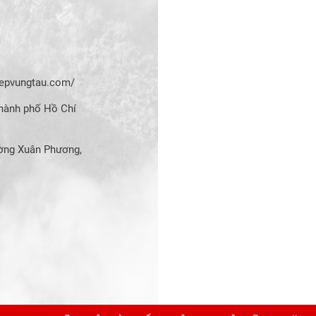
hiepvungtau.com/
hành phố Hồ Chí
ờng Xuân Phương,