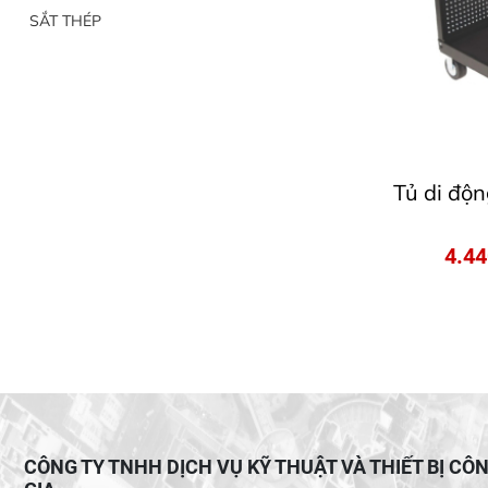
SẮT THÉP
Tủ di độ
4.4
CÔNG TY TNHH DỊCH VỤ KỸ THUẬT VÀ THIẾT BỊ CÔ