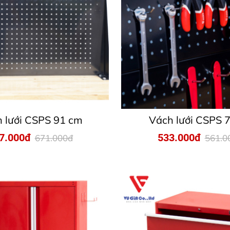
 lưới CSPS 91 cm
Vách lưới CSPS 
7.000đ
533.000đ
671.000đ
561.0