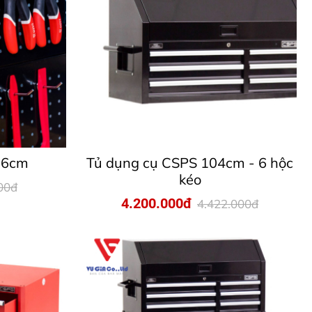
76cm
Tủ dụng cụ CSPS 104cm - 6 hộc
kéo
00đ
4.200.000đ
4.422.000đ