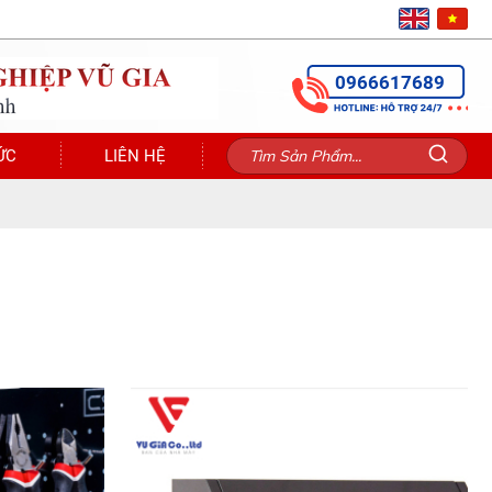
0966617689
ỨC
LIÊN HỆ