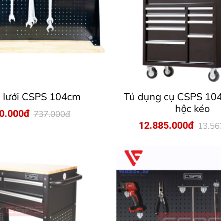
 lưới CSPS 104cm
Tủ dụng cụ CSPS 104
hộc kéo
0.000đ
737.000đ
12.885.000đ
13.56