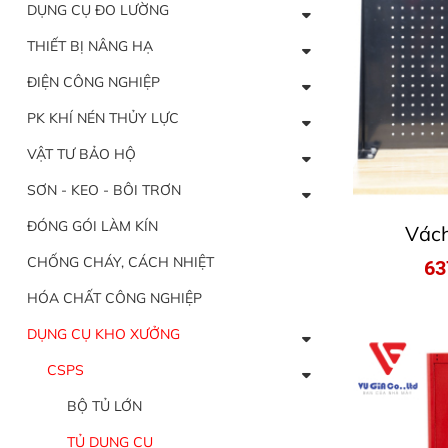
DỤNG CỤ ĐO LƯỜNG
THIẾT BỊ NÂNG HẠ
ĐIỆN CÔNG NGHIỆP
PK KHÍ NÉN THỦY LỰC
VẬT TƯ BẢO HỘ
SƠN - KEO - BÔI TRƠN
ĐÓNG GÓI LÀM KÍN
Vách
CHỐNG CHÁY, CÁCH NHIỆT
63
HÓA CHẤT CÔNG NGHIỆP
DỤNG CỤ KHO XƯỞNG
CSPS
BỘ TỦ LỚN
TỦ DỤNG CỤ