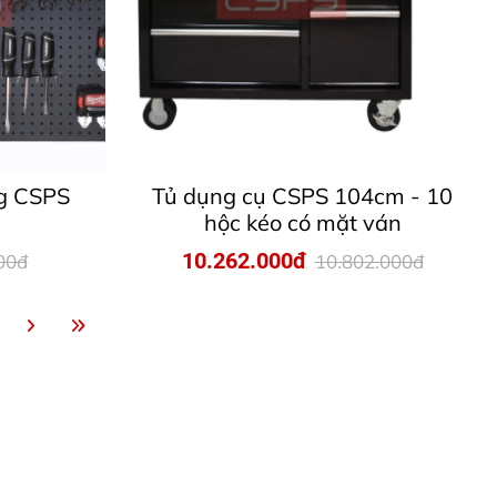
ng CSPS
Tủ dụng cụ CSPS 104cm - 10
hộc kéo có mặt ván
10.262.000đ
00đ
10.802.000đ