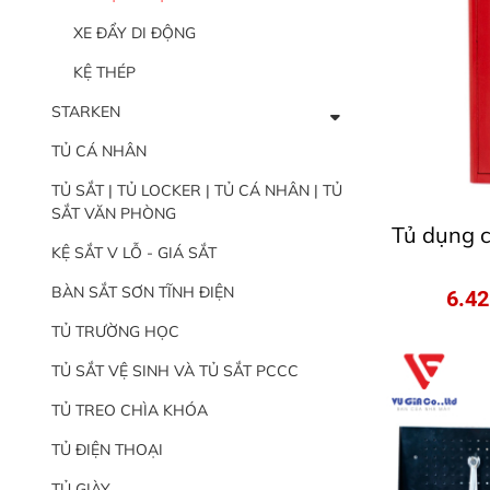
XE ĐẨY DI ĐỘNG
KỆ THÉP
STARKEN
TỦ CÁ NHÂN
TỦ SẮT | TỦ LOCKER | TỦ CÁ NHÂN | TỦ
SẮT VĂN PHÒNG
Tủ dụng 
KỆ SẮT V LỖ - GIÁ SẮT
BÀN SẮT SƠN TĨNH ĐIỆN
6.4
TỦ TRƯỜNG HỌC
TỦ SẮT VỆ SINH VÀ TỦ SẮT PCCC
TỦ TREO CHÌA KHÓA
TỦ ĐIỆN THOẠI
TỦ GIÀY