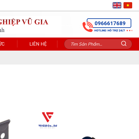
0966617689
ỨC
LIÊN HỆ