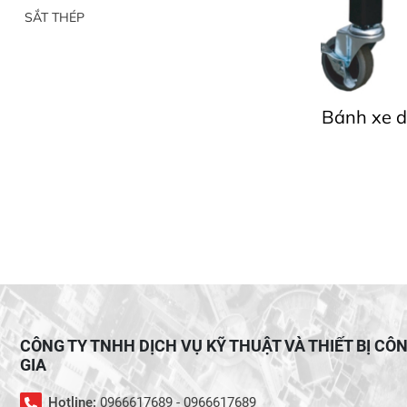
SẮT THÉP
Bánh xe d
CÔNG TY TNHH DỊCH VỤ KỸ THUẬT VÀ THIẾT BỊ CÔ
GIA
Hotline:
0966617689 - 0966617689