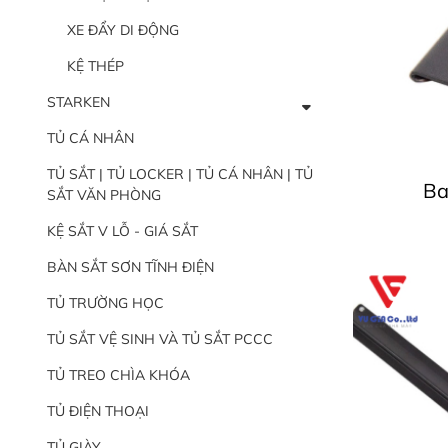
XE ĐẨY DI ĐỘNG
KỆ THÉP
STARKEN
TỦ CÁ NHÂN
TỦ SẮT | TỦ LOCKER | TỦ CÁ NHÂN | TỦ
Ba
SẮT VĂN PHÒNG
KỆ SẮT V LỖ - GIÁ SẮT
BÀN SẮT SƠN TĨNH ĐIỆN
TỦ TRƯỜNG HỌC
TỦ SẮT VỆ SINH VÀ TỦ SẮT PCCC
TỦ TREO CHÌA KHÓA
TỦ ĐIỆN THOẠI
TỦ GIÀY