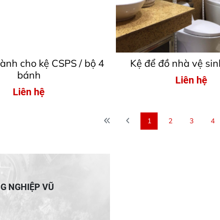
ành cho kệ CSPS / bộ 4
Kệ để đồ nhà vệ si
bánh
Liên hệ
Liên hệ
1
2
3
4
NG NGHIỆP VŨ