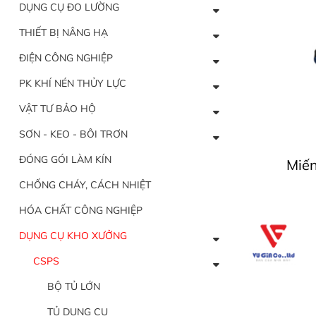
DỤNG CỤ ĐO LƯỜNG
THIẾT BỊ NÂNG HẠ
ĐIỆN CÔNG NGHIỆP
PK KHÍ NÉN THỦY LỰC
VẬT TƯ BẢO HỘ
SƠN - KEO - BÔI TRƠN
ĐÓNG GÓI LÀM KÍN
Miế
CHỐNG CHÁY, CÁCH NHIỆT
HÓA CHẤT CÔNG NGHIỆP
DỤNG CỤ KHO XƯỞNG
CSPS
BỘ TỦ LỚN
TỦ DỤNG CỤ