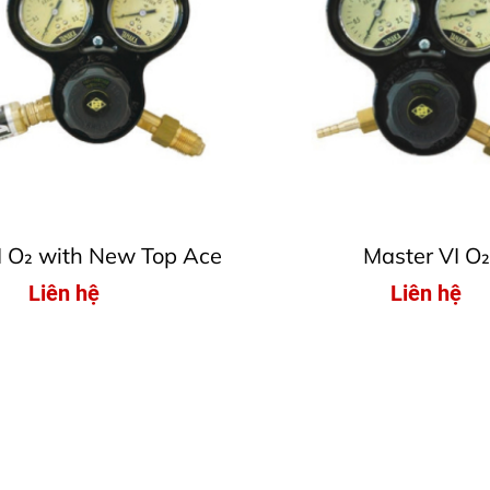
I O₂ with New Top Ace
Master VI O₂
Liên hệ
Liên hệ