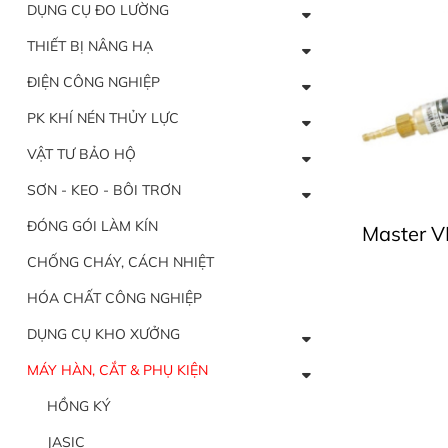
DỤNG CỤ ĐO LƯỜNG
THIẾT BỊ NÂNG HẠ
ĐIỆN CÔNG NGHIỆP
PK KHÍ NÉN THỦY LỰC
VẬT TƯ BẢO HỘ
SƠN - KEO - BÔI TRƠN
ĐÓNG GÓI LÀM KÍN
Master V
CHỐNG CHÁY, CÁCH NHIỆT
HÓA CHẤT CÔNG NGHIỆP
DỤNG CỤ KHO XƯỞNG
MÁY HÀN, CẮT & PHỤ KIỆN
HỒNG KÝ
JASIC