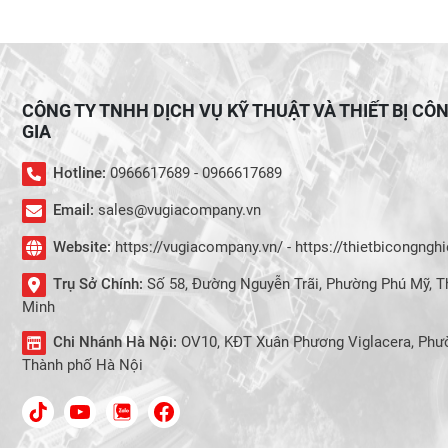
CÔNG TY TNHH DỊCH VỤ KỸ THUẬT VÀ THIẾT BỊ CÔ
GIA
Hotline:
0966617689 - 0966617689
Email:
sales@vugiacompany.vn
Website:
https://vugiacompany.vn/ - https://thietbicongng
Trụ Sở Chính:
Số 58, Đường Nguyễn Trãi, Phường Phú Mỹ, T
Minh
Chi Nhánh Hà Nội:
OV10, KĐT Xuân Phương Viglacera, Phư
Thành phố Hà Nội