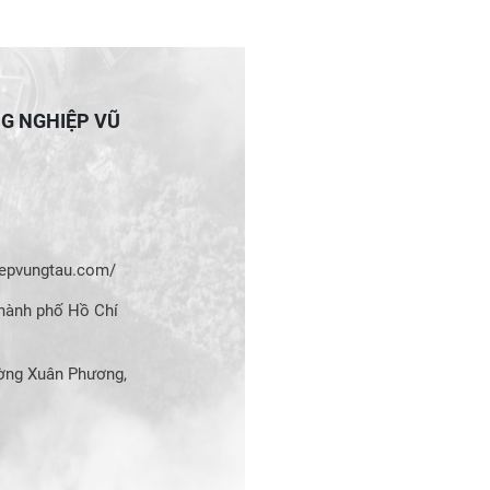
NG NGHIỆP VŨ
hiepvungtau.com/
hành phố Hồ Chí
ờng Xuân Phương,