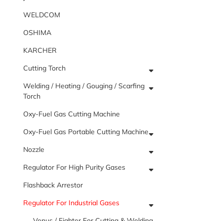
WELDCOM
OSHIMA
KARCHER
Cutting Torch
Welding / Heating / Gouging / Scarfing
Torch
Oxy-Fuel Gas Cutting Machine
Oxy-Fuel Gas Portable Cutting Machine
Nozzle
Regulator For High Purity Gases
Flashback Arrestor
Regulator For Industrial Gases
Venus / Fighter For Cutting & Welding