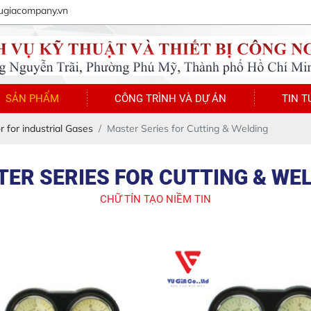
ugiacompany.vn
SẢN PHẨM
CÔNG TRÌNH VÀ DỰ ÁN
TIN T
r for industrial Gases
Master Series for Cutting & Welding
ER SERIES FOR CUTTING & WE
CHỮ TÍN TẠO NIỀM TIN