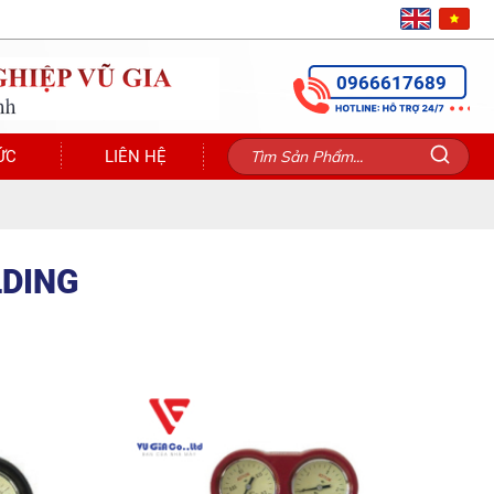
0966617689
ỨC
LIÊN HỆ
LDING