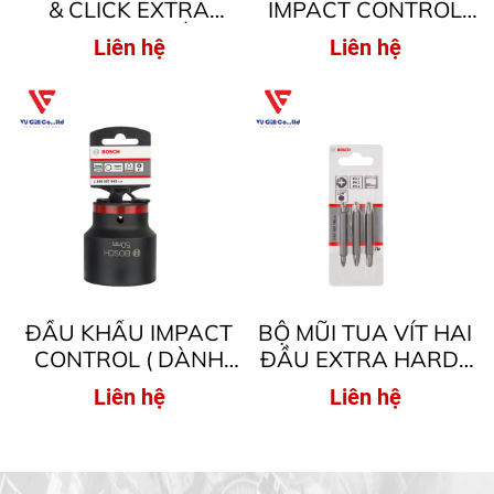
& CLICK EXTRA
IMPACT CONTROL
HARD, 8 CHIẾC (
PICK AND CLICK (
Liên hệ
Liên hệ
DÀNH CHO MÁY BẮT
DÀNH CHO MÁY
VÍT )
KHOAN/BẮT VÍT
XOAY, DÀNH CHO
MÁY KHOAN/BẮT VÍT
ĐỘNG LỰC, DÀNH
CHO MÁY BẮT VÍT )
ĐẦU KHẨU IMPACT
BỘ MŨI TUA VÍT HAI
CONTROL ( DÀNH
ĐẦU EXTRA HARD (
CHO MÁY
DÀNH CHO MÁY
Liên hệ
Liên hệ
KHOAN/BẮT VÍT
KHOAN/BẮT VÍT
XOAY, DÀNH CHO
XOAY )
MÁY KHOAN/BẮT VÍT
ĐỘNG LỰC, DÀNH