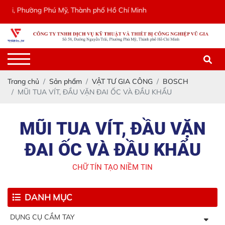
i, Phường Phú Mỹ, Thành phố Hồ Chí Minh
Trang chủ
Sản phẩm
VẬT TƯ GIA CÔNG
BOSCH
MŨI TUA VÍT, ĐẦU VẶN ĐAI ỐC VÀ ĐẦU KHẨU
MŨI TUA VÍT, ĐẦU VẶN
ĐAI ỐC VÀ ĐẦU KHẨU
CHỮ TÍN TẠO NIỀM TIN
DANH MỤC
DỤNG CỤ CẦM TAY