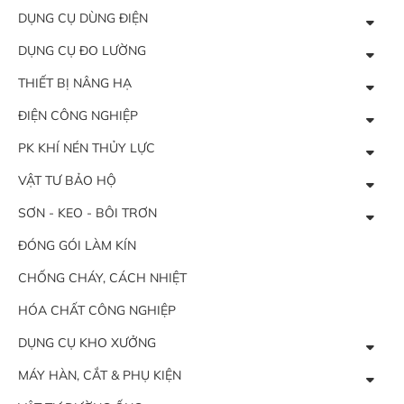
DỤNG CỤ DÙNG ĐIỆN
DỤNG CỤ ĐO LƯỜNG
THIẾT BỊ NÂNG HẠ
ĐIỆN CÔNG NGHIỆP
PK KHÍ NÉN THỦY LỰC
VẬT TƯ BẢO HỘ
SƠN - KEO - BÔI TRƠN
ĐÓNG GÓI LÀM KÍN
CHỐNG CHÁY, CÁCH NHIỆT
HÓA CHẤT CÔNG NGHIỆP
DỤNG CỤ KHO XƯỞNG
MÁY HÀN, CẮT & PHỤ KIỆN