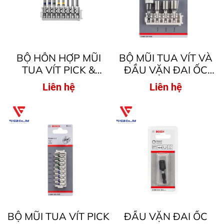
BỘ HỖN HỢP MŨI
BỘ MŨI TUA VÍT VÀ
TUA VÍT PICK &
ĐẦU VẶN ĐAI ỐC
CLICK EXTRA HARD
PICK & CLICK EXTRA
Liên hệ
Liên hệ
VÀ MŨI KHOAN HSS
HARD, 4 CHIẾC (
IMPACT, 8 CHIẾC (
DÀNH CHO MÁY BẮT
DÀNH CHO MÁY BẮT
VÍT )
VÍT )
BỘ MŨI TUA VÍT PICK
ĐẦU VẶN ĐAI ỐC