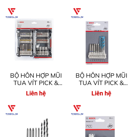
EXTRA HARD, 20
CHIẾC ( DÀNH CHO
MÁY BẮT VÍT )
BỘ HỖN HỢP MŨI
BỘ HỖN HỢP MŨI
TUA VÍT PICK &
TUA VÍT PICK &
CLICK EXTRA HARD,
CLICK EXTRA HARD
Liên hệ
Liên hệ
44 CHIẾC ( DÀNH
VÀ MŨI KHOAN
CHO MÁY BẮT VÍT )
MULTICONSTRUCTION
8 CHIẾC ( DÀNH CHO
MÁY BẮT VÍT )