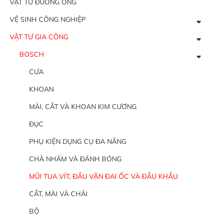
VẬT TƯ ĐƯỜNG ỐNG
VỆ SINH CÔNG NGHIỆP
VẬT TƯ GIA CÔNG
BOSCH
CƯA
KHOAN
MÀI, CẮT VÀ KHOAN KIM CƯƠNG
ĐỤC
PHỤ KIỆN DỤNG CỤ ĐA NĂNG
CHÀ NHÁM VÀ ĐÁNH BÓNG
MŨI TUA VÍT, ĐẦU VẶN ĐAI ỐC VÀ ĐẦU KHẨU
CẮT, MÀI VÀ CHẢI
BỘ