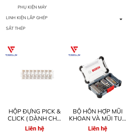
PHỤ KIỆN MÁY
LINH KIỆN LẮP GHÉP
SẮT THÉP
HỘP ĐỰNG PICK &
BỘ HỖN HỢP MŨI
CLICK ( DÀNH CHO
KHOAN VÀ MŨI TUA
MÁY BẮT VÍT )
VÍT PICK & CLICK
Liên hệ
Liên hệ