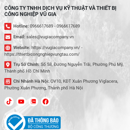
CHO MÁY BẮT VÍT )
CÔNG TY TNHH DỊCH VỤ KỸ THUẬT VÀ THIẾT BỊ
CÔNG NGHIỆP VŨ GIA
Hotline:
0966617689 - 0966617689
Email:
sales@vugiacompany.vn
Website:
https://vugiacompany.vn/ -
https://thietbicongnghiepvungtau.com/
Trụ Sở Chính:
Số 58, Đường Nguyễn Trãi, Phường Phú Mỹ,
Thành phố Hồ Chí Minh
Chi Nhánh Hà Nội:
OV10, KĐT Xuân Phương Viglacera,
Phường Xuân Phương, Thành phố Hà Nội