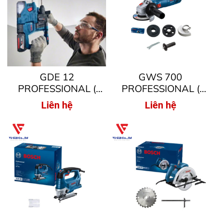
GDE 12
GWS 700
PROFESSIONAL (
PROFESSIONAL (
MÁY KHOAN BÚA
MÁY MÀI GÓC )
Liên hệ
Liên hệ
GẮN HÚT BỤI DÙNG
MŨI SDS PLUS )