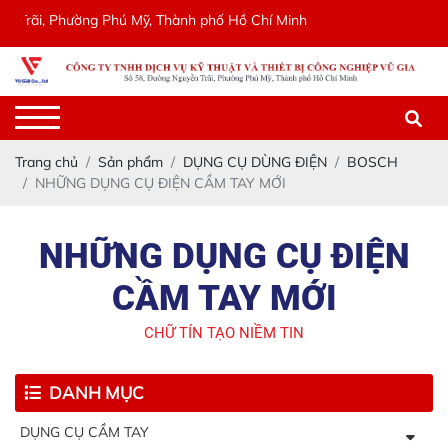
rãi, Phường Phú Mỹ, Thành phố Hồ Chí Minh
Trang chủ
Sản phẩm
DỤNG CỤ DÙNG ĐIỆN
BOSCH
NHỮNG DỤNG CỤ ĐIỆN CẦM TAY MỚI
NHỮNG DỤNG CỤ ĐIỆN
CẦM TAY MỚI
CHỮ TÍN TẠO NIỀM TIN
DANH MỤC
DỤNG CỤ CẦM TAY