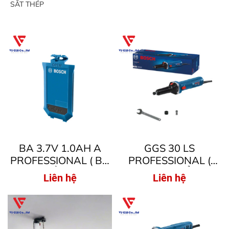
SẮT THÉP
BA 3.7V 1.0AH A
GGS 30 LS
PROFESSIONAL ( BỘ
PROFESSIONAL (
NGUỒN PIN )
MÁY MÀI THẲNG )
Liên hệ
Liên hệ