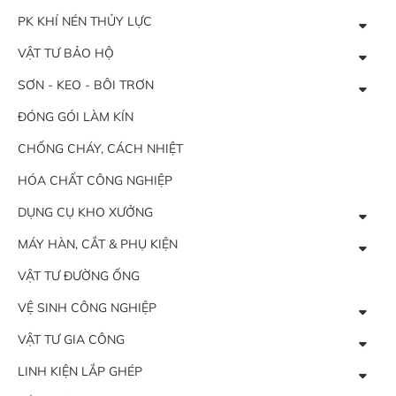
PK KHÍ NÉN THỦY LỰC
VẬT TƯ BẢO HỘ
SƠN - KEO - BÔI TRƠN
ĐÓNG GÓI LÀM KÍN
CHỐNG CHÁY, CÁCH NHIỆT
HÓA CHẤT CÔNG NGHIỆP
DỤNG CỤ KHO XƯỞNG
MÁY HÀN, CẮT & PHỤ KIỆN
VẬT TƯ ĐƯỜNG ỐNG
VỆ SINH CÔNG NGHIỆP
VẬT TƯ GIA CÔNG
LINH KIỆN LẮP GHÉP